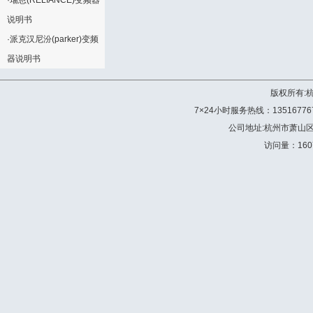
·
瑞恩(RELIANCE)变频器
说明书
·
派克汉尼汾(parker)变频
器说明书
版权所有:
7×24小时服务热线：13516776772 
公司地址:杭州市萧山
访问量：160