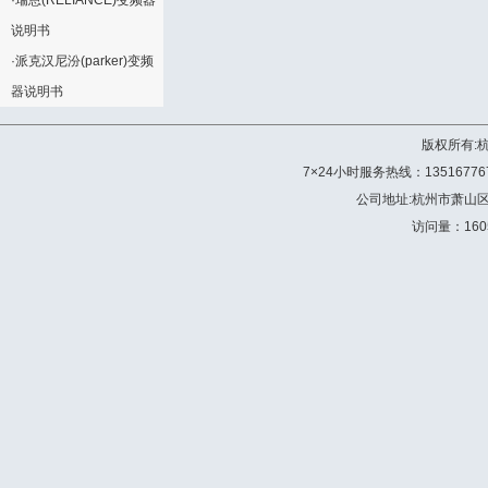
·
瑞恩(RELIANCE)变频器
说明书
·
派克汉尼汾(parker)变频
器说明书
版权所有:
7×24小时服务热线：13516776772 
公司地址:杭州市萧山
访问量：160