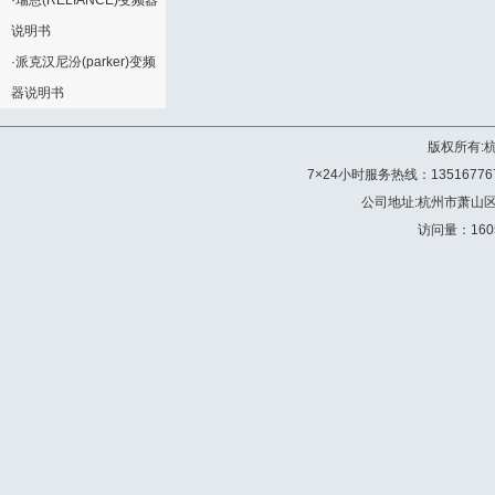
·
瑞恩(RELIANCE)变频器
说明书
·
派克汉尼汾(parker)变频
器说明书
版权所有:
7×24小时服务热线：13516776772 
公司地址:杭州市萧山
访问量：160