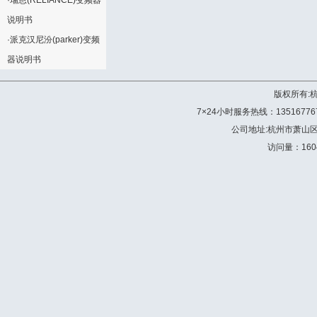
·
瑞恩(RELIANCE)变频器
说明书
·
派克汉尼汾(parker)变频
器说明书
版权所有:
7×24小时服务热线：13516776772 
公司地址:杭州市萧山
访问量：160