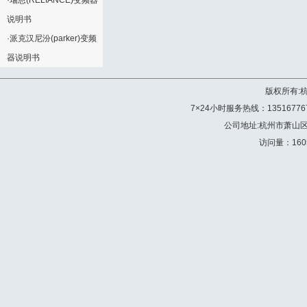
·
瑞恩(RELIANCE)变频器
说明书
·
派克汉尼汾(parker)变频
器说明书
版权所有:
7×24小时服务热线：13516776772 
公司地址:杭州市萧山
访问量：160