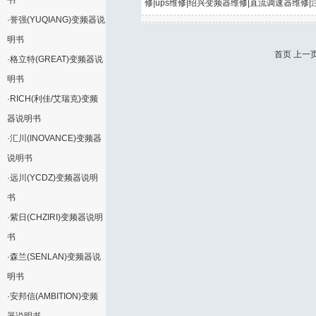
书
修|ups维修|绍兴变频器维修|直流调速器维修|
·
誉强(YUQIANG)变频器说
明书
首页 上一页
·
格立特(GREAT)变频器说
明书
·
RICH(利佳/艾瑞克)变频
器说明书
·
汇川(INOVANCE)变频器
说明书
·
远川(YCDZ)变频器说明
书
·
紫日(CHZIRI)变频器说明
书
·
森兰(SENLAN)变频器说
明书
·
安邦信(AMBITION)变频