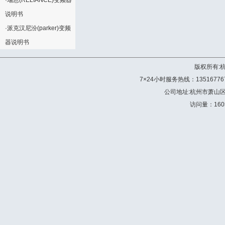
·
瑞恩(RELIANCE)变频器
说明书
·
派克汉尼汾(parker)变频
器说明书
版权所有:
7×24小时服务热线：13516776772 
公司地址:杭州市萧山
访问量：160