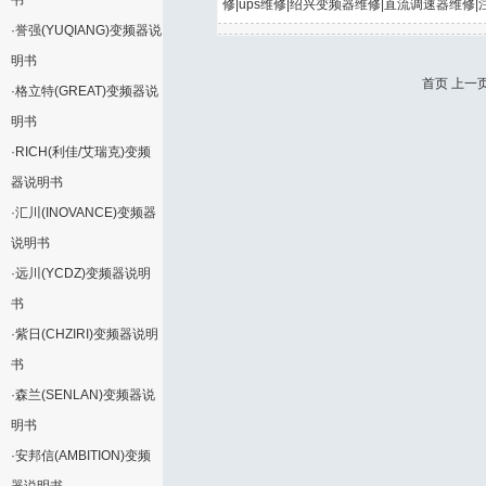
书
修|ups维修|绍兴变频器维修|直流调速器维修|
·
誉强(YUQIANG)变频器说
明书
首页 上一
·
格立特(GREAT)变频器说
明书
·
RICH(利佳/艾瑞克)变频
器说明书
·
汇川(INOVANCE)变频器
说明书
·
远川(YCDZ)变频器说明
书
·
紫日(CHZIRI)变频器说明
书
·
森兰(SENLAN)变频器说
明书
·
安邦信(AMBITION)变频