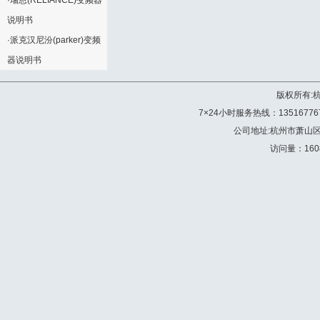
·
瑞恩(RELIANCE)变频器
说明书
·
派克汉尼汾(parker)变频
器说明书
版权所有:
7×24小时服务热线：13516776772 
公司地址:杭州市萧山
访问量：160