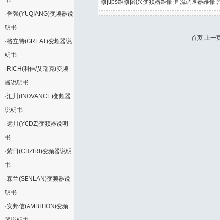
书
修|ups维修|绍兴变频器维修|直流调速器维修|
·
誉强(YUQIANG)变频器说
明书
首页 上一页
·
格立特(GREAT)变频器说
明书
·
RICH(利佳/艾瑞克)变频
器说明书
·
汇川(INOVANCE)变频器
说明书
·
远川(YCDZ)变频器说明
书
·
紫日(CHZIRI)变频器说明
书
·
森兰(SENLAN)变频器说
明书
·
安邦信(AMBITION)变频