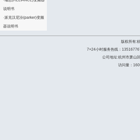
·
瑞恩(RELIANCE)变频器
说明书
·
派克汉尼汾(parker)变频
器说明书
版权所有:
7×24小时服务热线：13516776772 
公司地址:杭州市萧山
访问量：160